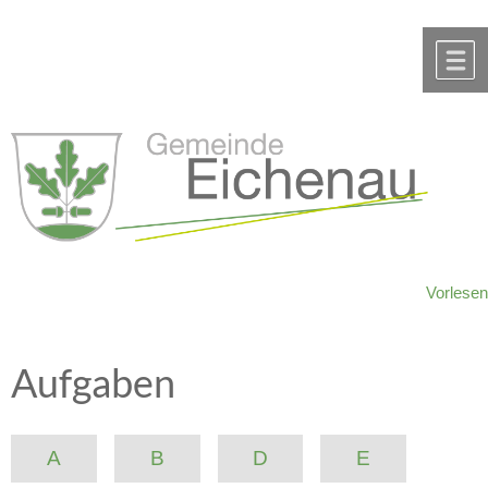
Zum Inhalt
,
zur Navigation
oder
zur Startseite
springen.
chließen
M
Vorlesen
Aufgaben
A
B
D
E