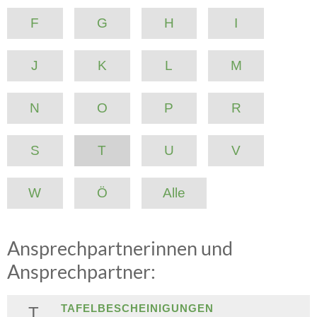
F
G
H
I
J
K
L
M
N
O
P
R
S
T
U
V
W
Ö
Alle
Ansprechpartnerinnen und
Ansprechpartner:
TAFELBESCHEINIGUNGEN
T