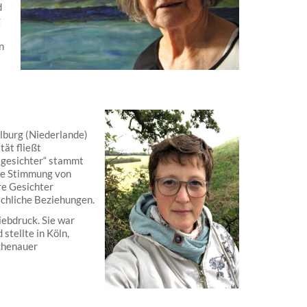
d
g
n
lburg (Niederlande)
tät fließt
tgesichter“ stammt
die Stimmung von
re Gesichter
schliche Beziehungen.
ebdruck. Sie war
stellte in Köln,
chenauer