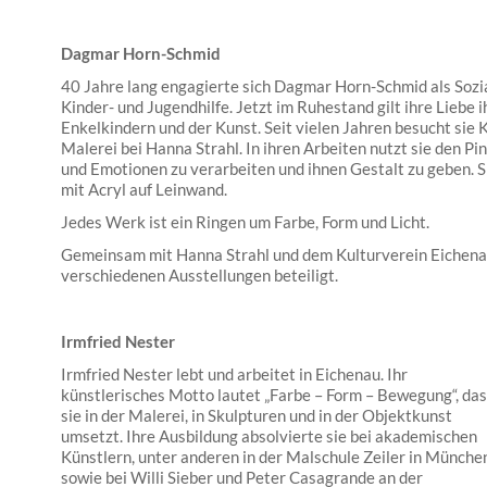
Dagmar Horn-Schmid
40 Jahre lang engagierte sich Dagmar Horn-Schmid als Sozi
Kinder- und Jugendhilfe. Jetzt im Ruhestand gilt ihre Liebe i
Enkelkindern und der Kunst. Seit vielen Jahren besucht sie K
Malerei bei Hanna Strahl. In ihren Arbeiten nutzt sie den 
und Emotionen zu verarbeiten und ihnen Gestalt zu geben. 
mit Acryl auf Leinwand.
Jedes Werk ist ein Ringen um Farbe, Form und Licht.
Gemeinsam mit Hanna Strahl und dem Kulturverein Eichenau
verschiedenen Ausstellungen beteiligt.
Irmfried Nester
Irmfried Nester lebt und arbeitet in Eichenau. Ihr
künstlerisches Motto lautet „Farbe – Form – Bewegung“, das
sie in der Malerei, in Skulpturen und in der Objektkunst
umsetzt. Ihre Ausbildung absolvierte sie bei akademischen
Künstlern, unter anderen in der Malschule Zeiler in München
sowie bei Willi Sieber und Peter Casagrande an der