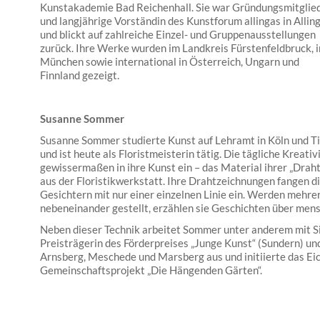
Kunstakademie Bad Reichenhall. Sie war Gründungsmitglie
und langjährige Vorständin des Kunstforum allingas in Allin
und blickt auf zahlreiche Einzel- und Gruppenausstellungen
zurück. Ihre Werke wurden im Landkreis Fürstenfeldbruck, i
München sowie international in Österreich, Ungarn und
Finnland gezeigt.
Susanne Sommer
Susanne Sommer studierte Kunst auf Lehramt in Köln und Ti
und ist heute als Floristmeisterin tätig. Die tägliche Kreativi
gewissermaßen in ihre Kunst ein – das Material ihrer „Drah
aus der Floristikwerkstatt. Ihre Drahtzeichnungen fangen 
Gesichtern mit nur einer einzelnen Linie ein. Werden mehre
nebeneinander gestellt, erzählen sie Geschichten über men
Neben dieser Technik arbeitet Sommer unter anderem mit Si
Preisträgerin des Förderpreises „Junge Kunst“ (Sundern) und 
Arnsberg, Meschede und Marsberg aus und initiierte das Ei
Gemeinschaftsprojekt „Die Hängenden Gärten“.