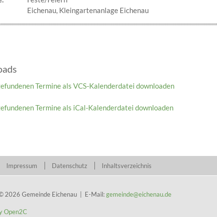
Eichenau, Kleingartenanlage Eichenau
oads
gefundenen Termine als VCS-Kalenderdatei downloaden
gefundenen Termine als iCal-Kalenderdatei downloaden
Impressum
Datenschutz
Inhaltsverzeichnis
 © 2026 Gemeinde Eichenau | E-Mail:
gemeinde@eichenau.de
y Open2C