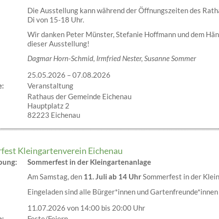
Die Ausstellung kann während der Öffnungszeiten des Rath
Di von 15-18 Uhr.
Wir danken Peter Münster, Stefanie Hoffmann und dem Häng
dieser Ausstellung!
Dagmar Horn-Schmid, Irmfried Nester, Susanne Sommer
25.05.2026
–
07.08.2026
e:
Veranstaltung
Rathaus der Gemeinde Eichenau
Hauptplatz 2
82223 Eichenau
est Kleingartenverein Eichenau
ibung:
Sommerfest in der Kleingartenanlage
Am Samstag, den
11. Juli ab 14 Uhr
Sommerfest in der Klei
Eingeladen sind alle Bürger*innen und Gartenfreunde*inne
11.07.2026 von 14:00
bis 20:00 Uhr
e:
Feste/Feiern