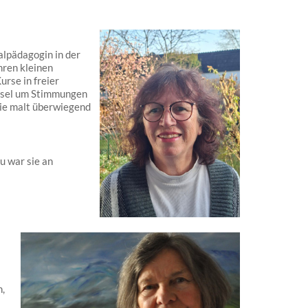
alpädagogin in der
hren kleinen
urse in freier
Pinsel um Stimmungen
Sie malt überwiegend
 war sie an
,