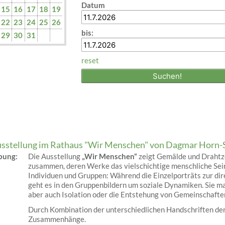
Datum
15
16
17
18
19
22
23
24
25
26
bis:
29
30
31
reset
sstellung im Rathaus "Wir Menschen" von Dagmar Horn-
ibung:
Die Ausstellung
„Wir Menschen“
zeigt Gemälde und Drahtze
zusammen, deren Werke das vielschichtige menschliche Sein
Individuen und Gruppen: Während die Einzelporträts zur di
geht es in den Gruppenbildern um soziale Dynamiken. Sie 
aber auch Isolation oder die Entstehung von Gemeinschafte
Durch Kombination der unterschiedlichen Handschriften der
Zusammenhänge.