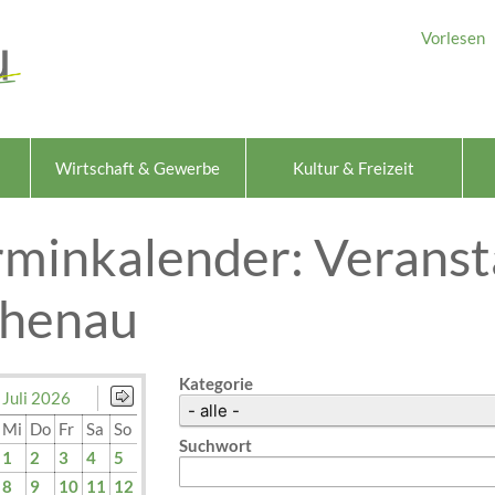
Vorlesen
Wirtschaft & Gewerbe
Kultur & Freizeit
rminkalender: Veranst
chenau
Kategorie
Juli 2026
Mi
Do
Fr
Sa
So
Suchwort
1
2
3
4
5
8
9
10
11
12