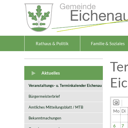
Zum Inhalt
,
zur Navigation
oder
zur Startseite
springen.
Rathaus & Politik
Familie & Soziales
Te
Aktuelles
Ei
Veranstaltungs- u. Terminkalender Eichenau
Bürgermeisterbrief
Amtliches Mitteilungsblatt / MTB
Mo
Di
Bekanntmachungen
6
7