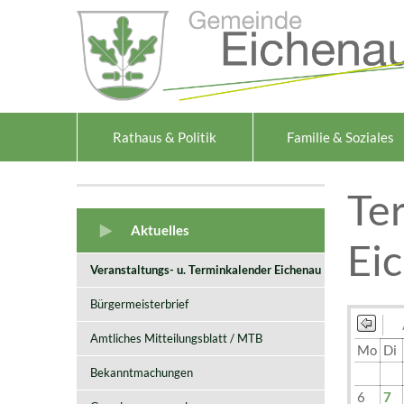
Zum Inhalt
,
zur Navigation
oder
zur Startseite
springen.
Rathaus & Politik
Familie & Soziales
Te
Aktuelles
Ei
Veranstaltungs- u. Terminkalender Eichenau
Bürgermeisterbrief
Amtliches Mitteilungsblatt / MTB
Mo
Di
Bekanntmachungen
6
7