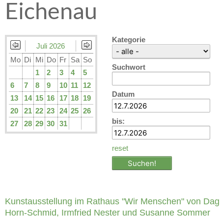
Eichenau
Kategorie
Juli 2026
Mo
Di
Mi
Do
Fr
Sa
So
Suchwort
1
2
3
4
5
6
7
8
9
10
11
12
Datum
13
14
15
16
17
18
19
20
21
22
23
24
25
26
bis:
27
28
29
30
31
reset
Kunstausstellung im Rathaus "Wir Menschen" von Da
Horn-Schmid, Irmfried Nester und Susanne Sommer