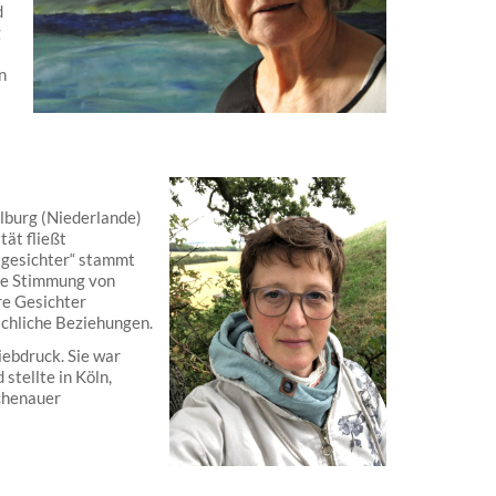
d
g
n
lburg (Niederlande)
tät fließt
tgesichter“ stammt
die Stimmung von
re Gesichter
schliche Beziehungen.
ebdruck. Sie war
stellte in Köln,
chenauer