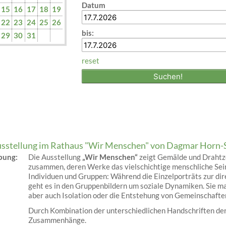
Datum
15
16
17
18
19
22
23
24
25
26
bis:
29
30
31
reset
sstellung im Rathaus "Wir Menschen" von Dagmar Horn-
ibung:
Die Ausstellung
„Wir Menschen“
zeigt Gemälde und Drahtze
zusammen, deren Werke das vielschichtige menschliche Sein
Individuen und Gruppen: Während die Einzelporträts zur di
geht es in den Gruppenbildern um soziale Dynamiken. Sie 
aber auch Isolation oder die Entstehung von Gemeinschafte
Durch Kombination der unterschiedlichen Handschriften der
Zusammenhänge.