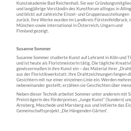
Kunstakademie Bad Reichenhall. Sie war Gründungsmitglie
und langjährige Vorständin des Kunstforum allingas in Allin
und blickt auf zahlreiche Einzel- und Gruppenausstellungen
zurück. Ihre Werke wurden im Landkreis Fürstenfeldbruck, i
München sowie international in Österreich, Ungarn und
Finnland gezeigt.
Susanne Sommer
Susanne Sommer studierte Kunst auf Lehramt in Köln und Ti
und ist heute als Floristmeisterin tätig. Die tägliche Kreativi
gewissermaßen in ihre Kunst ein – das Material ihrer „Drah
aus der Floristikwerkstatt. Ihre Drahtzeichnungen fangen 
Gesichtern mit nur einer einzelnen Linie ein. Werden mehre
nebeneinander gestellt, erzählen sie Geschichten über men
Neben dieser Technik arbeitet Sommer unter anderem mit Si
Preisträgerin des Förderpreises „Junge Kunst“ (Sundern) und 
Arnsberg, Meschede und Marsberg aus und initiierte das Ei
Gemeinschaftsprojekt „Die Hängenden Gärten“.