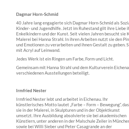
Dagmar Horn-Schmid
40 Jahre lang engagierte sich Dagmar Horn-Schmid als Sozi
Kinder- und Jugendhilfe. Jetzt im Ruhestand gilt ihre Liebe i
Enkelkindern und der Kunst. Seit vielen Jahren besucht sie K
Malerei bei Hanna Strahl. In ihren Arbeiten nutzt sie den 
und Emotionen zu verarbeiten und ihnen Gestalt zu geben. 
mit Acryl auf Leinwand.
Jedes Werk ist ein Ringen um Farbe, Form und Licht.
Gemeinsam mit Hanna Strahl und dem Kulturverein Eichenau
verschiedenen Ausstellungen beteiligt.
Irmfried Nester
Irmfried Nester lebt und arbeitet in Eichenau. Ihr
künstlerisches Motto lautet „Farbe – Form – Bewegung“, das
sie in der Malerei, in Skulpturen und in der Objektkunst
umsetzt. Ihre Ausbildung absolvierte sie bei akademischen
Künstlern, unter anderen in der Malschule Zeiler in München
sowie bei Willi Sieber und Peter Casagrande an der