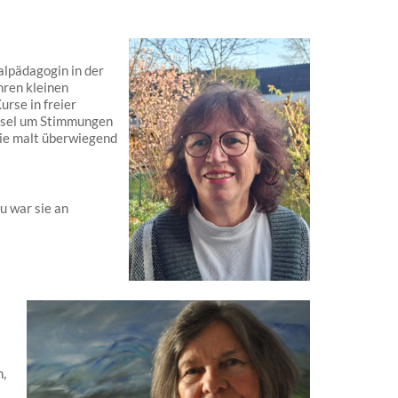
alpädagogin in der
hren kleinen
urse in freier
Pinsel um Stimmungen
Sie malt überwiegend
 war sie an
,