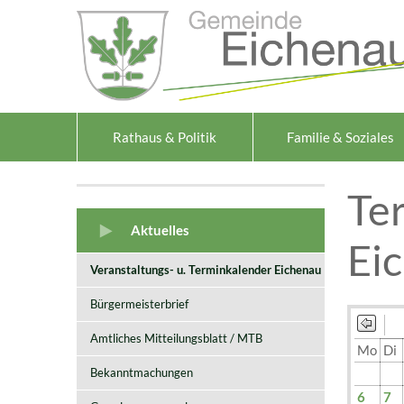
Zum Inhalt
,
zur Navigation
oder
zur Startseite
springen.
Rathaus & Politik
Familie & Soziales
Te
Aktuelles
Ei
Veranstaltungs- u. Terminkalender Eichenau
Bürgermeisterbrief
Amtliches Mitteilungsblatt / MTB
Mo
Di
Bekanntmachungen
6
7