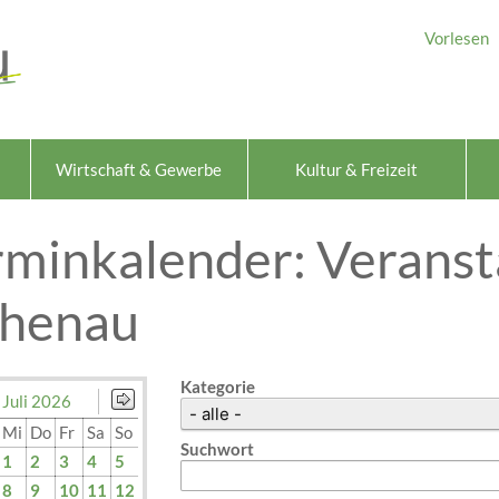
Vorlesen
Wirtschaft & Gewerbe
Kultur & Freizeit
rminkalender: Veranst
chenau
Kategorie
Juli 2026
Mi
Do
Fr
Sa
So
Suchwort
1
2
3
4
5
8
9
10
11
12