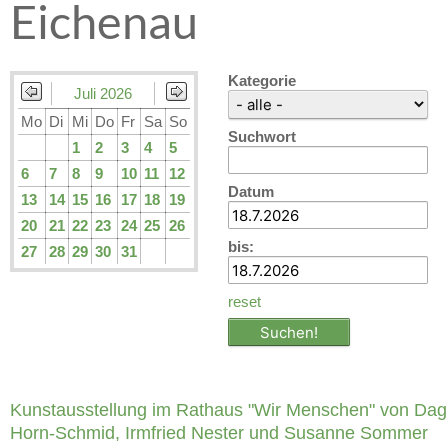
Eichenau
Kategorie
Juli 2026
Mo
Di
Mi
Do
Fr
Sa
So
Suchwort
1
2
3
4
5
6
7
8
9
10
11
12
Datum
13
14
15
16
17
18
19
20
21
22
23
24
25
26
bis:
27
28
29
30
31
reset
Kunstausstellung im Rathaus "Wir Menschen" von Da
Horn-Schmid, Irmfried Nester und Susanne Sommer