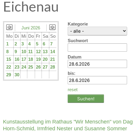
Eichenau
Kategorie
Juni 2026
Mo
Di
Mi
Do
Fr
Sa
So
Suchwort
1
2
3
4
5
6
7
8
9
10
11
12
13
14
Datum
15
16
17
18
19
20
21
22
23
24
25
26
27
28
bis:
29
30
reset
Kunstausstellung im Rathaus "Wir Menschen" von Da
Horn-Schmid, Irmfried Nester und Susanne Sommer