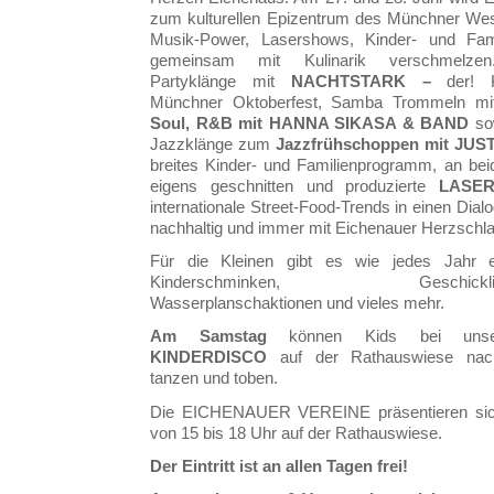
zum kulturellen Epizentrum des Münchner Wes
Musik-Power, Lasershows, Kinder- und Fam
gemeinsam mit Kulinarik verschmelzen.
Partyklänge mit
NACHTSTARK –
der! 
Münchner Oktoberfest, Samba Trommeln m
Soul, R&B mit HANNA SIKASA & BAND
sow
Jazzklänge zum
Jazzfrühschoppen mit JU
breites Kinder- und Familienprogramm, an bei
eigens geschnitten und produzierte
LASE
internationale Street-Food-Trends in einen Dialog
nachhaltig und immer mit Eichenauer Herzschla
Für die Kleinen gibt es wie jedes Jahr e
Kinderschminken, Geschicklichke
Wasserplanschaktionen und vieles mehr.
Am Samstag
können Kids bei uns
KINDERDISCO
auf der Rathauswiese nach
tanzen und toben.
Die EICHENAUER VEREINE präsentieren si
von 15 bis 18 Uhr auf der Rathauswiese.
Der Eintritt ist an allen Tagen frei!