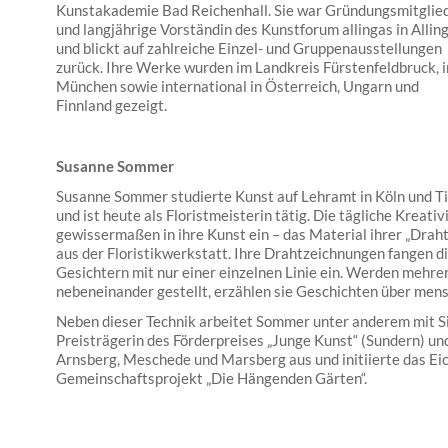
Kunstakademie Bad Reichenhall. Sie war Gründungsmitglie
und langjährige Vorständin des Kunstforum allingas in Allin
und blickt auf zahlreiche Einzel- und Gruppenausstellungen
zurück. Ihre Werke wurden im Landkreis Fürstenfeldbruck, i
München sowie international in Österreich, Ungarn und
Finnland gezeigt.
Susanne Sommer
Susanne Sommer studierte Kunst auf Lehramt in Köln und Ti
und ist heute als Floristmeisterin tätig. Die tägliche Kreativi
gewissermaßen in ihre Kunst ein – das Material ihrer „Drah
aus der Floristikwerkstatt. Ihre Drahtzeichnungen fangen 
Gesichtern mit nur einer einzelnen Linie ein. Werden mehre
nebeneinander gestellt, erzählen sie Geschichten über men
Neben dieser Technik arbeitet Sommer unter anderem mit Si
Preisträgerin des Förderpreises „Junge Kunst“ (Sundern) und 
Arnsberg, Meschede und Marsberg aus und initiierte das Ei
Gemeinschaftsprojekt „Die Hängenden Gärten“.