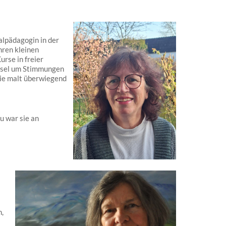
alpädagogin in der
hren kleinen
urse in freier
Pinsel um Stimmungen
Sie malt überwiegend
 war sie an
,