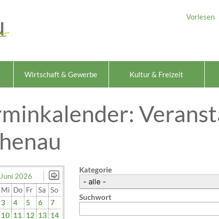
Vorlesen
Wirtschaft & Gewerbe
Kultur & Freizeit
rminkalender: Veranst
chenau
Kategorie
Juni 2026
Mi
Do
Fr
Sa
So
Suchwort
3
4
5
6
7
10
11
12
13
14