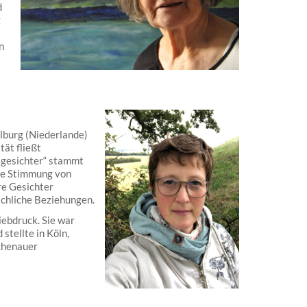
d
g
n
lburg (Niederlande)
tät fließt
tgesichter“ stammt
die Stimmung von
re Gesichter
schliche Beziehungen.
ebdruck. Sie war
stellte in Köln,
chenauer