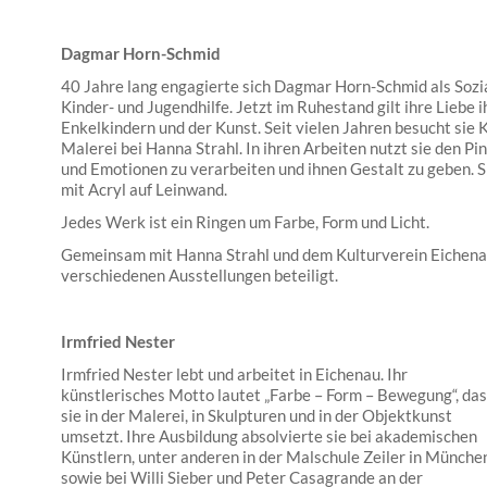
Dagmar Horn-Schmid
40 Jahre lang engagierte sich Dagmar Horn-Schmid als Sozi
Kinder- und Jugendhilfe. Jetzt im Ruhestand gilt ihre Liebe i
Enkelkindern und der Kunst. Seit vielen Jahren besucht sie K
Malerei bei Hanna Strahl. In ihren Arbeiten nutzt sie den 
und Emotionen zu verarbeiten und ihnen Gestalt zu geben. 
mit Acryl auf Leinwand.
Jedes Werk ist ein Ringen um Farbe, Form und Licht.
Gemeinsam mit Hanna Strahl und dem Kulturverein Eichenau
verschiedenen Ausstellungen beteiligt.
Irmfried Nester
Irmfried Nester lebt und arbeitet in Eichenau. Ihr
künstlerisches Motto lautet „Farbe – Form – Bewegung“, das
sie in der Malerei, in Skulpturen und in der Objektkunst
umsetzt. Ihre Ausbildung absolvierte sie bei akademischen
Künstlern, unter anderen in der Malschule Zeiler in München
sowie bei Willi Sieber und Peter Casagrande an der