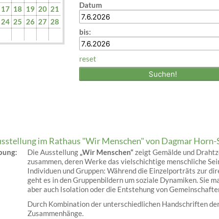
Datum
17
18
19
20
21
24
25
26
27
28
bis:
reset
sstellung im Rathaus "Wir Menschen" von Dagmar Horn-
ibung:
Die Ausstellung
„Wir Menschen“
zeigt Gemälde und Drahtze
zusammen, deren Werke das vielschichtige menschliche Sein
Individuen und Gruppen: Während die Einzelporträts zur di
geht es in den Gruppenbildern um soziale Dynamiken. Sie 
aber auch Isolation oder die Entstehung von Gemeinschafte
Durch Kombination der unterschiedlichen Handschriften der
Zusammenhänge.