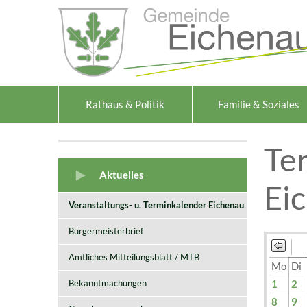
Zum Inhalt
,
zur Navigation
oder
zur Startseite
springen.
Rathaus & Politik
Familie & Soziales
Te
Aktuelles
Ei
Veranstaltungs- u. Terminkalender Eichenau
Bürgermeisterbrief
Amtliches Mitteilungsblatt / MTB
Mo
Di
Bekanntmachungen
1
2
8
9