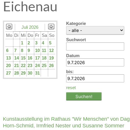
Eichenau
Kategorie
Juli 2026
Mo
Di
Mi
Do
Fr
Sa
So
Suchwort
1
2
3
4
5
6
7
8
9
10
11
12
Datum
13
14
15
16
17
18
19
20
21
22
23
24
25
26
bis:
27
28
29
30
31
reset
Kunstausstellung im Rathaus "Wir Menschen" von Da
Horn-Schmid, Irmfried Nester und Susanne Sommer