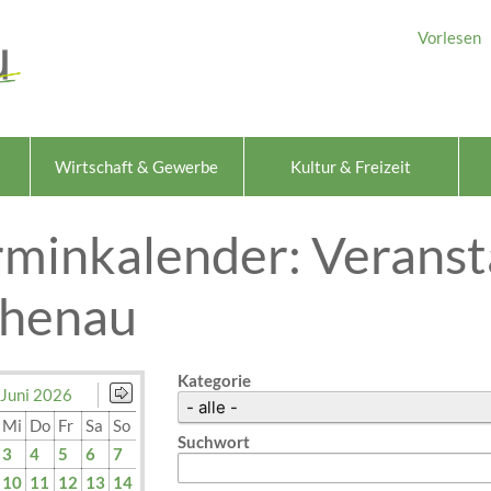
Vorlesen
Wirtschaft & Gewerbe
Kultur & Freizeit
rminkalender: Veranst
chenau
Kategorie
Juni 2026
Mi
Do
Fr
Sa
So
Suchwort
3
4
5
6
7
10
11
12
13
14