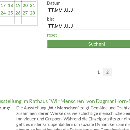
Datum
17
18
19
20
21
24
25
26
27
28
bis:
reset
1
2
sstellung im Rathaus "Wir Menschen" von Dagmar Horn-
ibung:
Die Ausstellung
„Wir Menschen“
zeigt Gemälde und Drahtze
zusammen, deren Werke das vielschichtige menschliche Sein
Individuen und Gruppen: Während die Einzelporträts zur di
geht es in den Gruppenbildern um soziale Dynamiken. Sie 
aber auch Isolation oder die Entstehung von Gemeinschafte