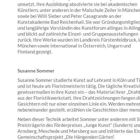
umsetzt. Ihre Ausbildung absolvierte sie bei akademischen
Künstlern, unter anderen in der Malschule Zeiler in München
sowie bei Willi Sieber und Peter Casagrande an der
Kunstakademie Bad Reichenhall. Sie war Gründungsmitglie
und langjährige Vorständin des Kunstforum allingas in Allin
und blickt auf zahlreiche Einzel- und Gruppenausstellungen
zurück. Ihre Werke wurden im Landkreis Fürstenfeldbruck, i
München sowie international in Österreich, Ungarn und
Finnland gezeigt.
Susanne Sommer
Susanne Sommer studierte Kunst auf Lehramt in Köln und Ti
und ist heute als Floristmeisterin tätig. Die tägliche Kreativi
gewissermaßen in ihre Kunst ein – das Material ihrer „Drah
aus der Floristikwerkstatt. Ihre Drahtzeichnungen fangen 
Gesichtern mit nur einer einzelnen Linie ein. Werden mehre
nebeneinander gestellt, erzählen sie Geschichten über men
Neben dieser Technik arbeitet Sommer unter anderem mit Si
Preisträgerin des Förderpreises „Junge Kunst“ (Sundern) und 
Arnsberg, Meschede und Marsberg aus und initiierte das Ei
Gemeinschaftsprojekt „Die Hängenden Gärten“.