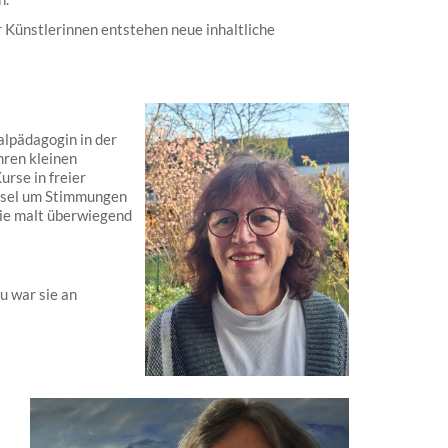
 Künstlerinnen entstehen neue inhaltliche
alpädagogin in der
hren kleinen
urse in freier
Pinsel um Stimmungen
Sie malt überwiegend
 war sie an