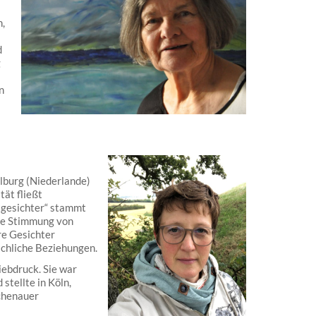
,
d
g
n
lburg (Niederlande)
tät fließt
tgesichter“ stammt
die Stimmung von
re Gesichter
schliche Beziehungen.
ebdruck. Sie war
stellte in Köln,
chenauer