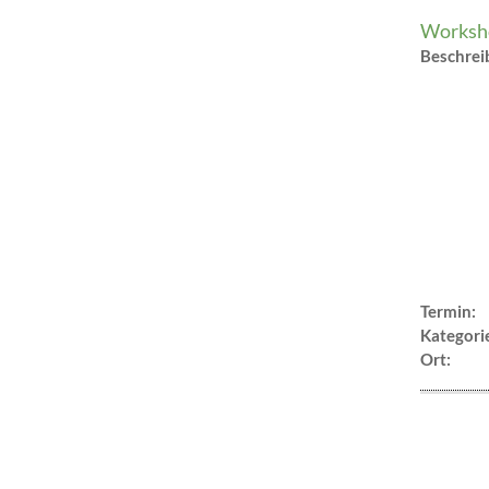
Worksho
Beschre
Termin:
Kategori
Ort: