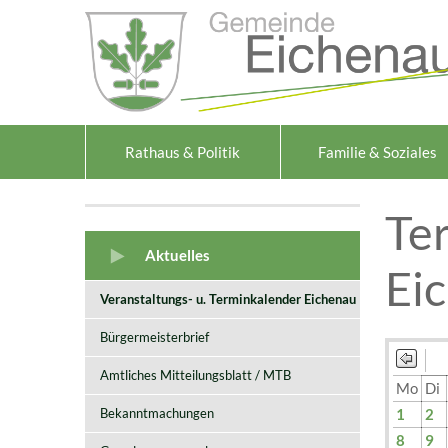
Zum Inhalt
,
zur Navigation
oder
zur Startseite
springen.
Rathaus & Politik
Familie & Soziales
Te
Aktuelles
Ei
Veranstaltungs- u. Terminkalender Eichenau
Bürgermeisterbrief
Amtliches Mitteilungsblatt / MTB
Mo
Di
Bekanntmachungen
1
2
8
9