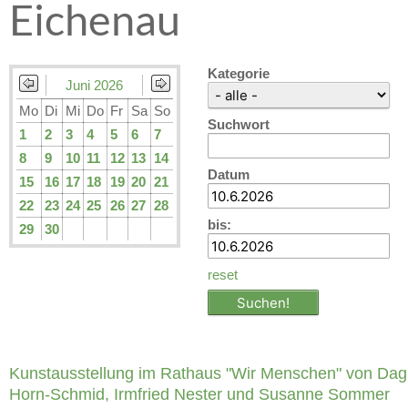
Eichenau
Kategorie
Juni 2026
Mo
Di
Mi
Do
Fr
Sa
So
Suchwort
1
2
3
4
5
6
7
8
9
10
11
12
13
14
Datum
15
16
17
18
19
20
21
22
23
24
25
26
27
28
bis:
29
30
reset
Kunstausstellung im Rathaus "Wir Menschen" von Da
Horn-Schmid, Irmfried Nester und Susanne Sommer