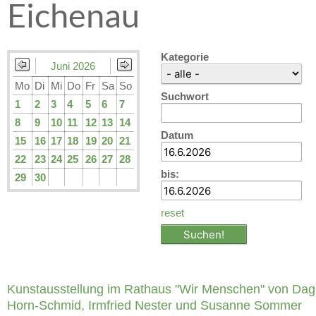
Eichenau
Kategorie
Juni 2026
Mo
Di
Mi
Do
Fr
Sa
So
Suchwort
1
2
3
4
5
6
7
8
9
10
11
12
13
14
Datum
15
16
17
18
19
20
21
22
23
24
25
26
27
28
bis:
29
30
reset
Kunstausstellung im Rathaus "Wir Menschen" von Da
Horn-Schmid, Irmfried Nester und Susanne Sommer