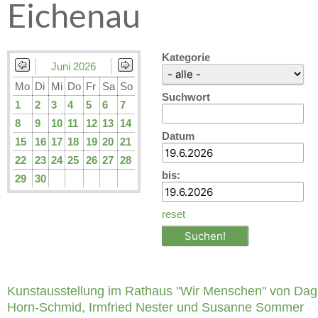
Eichenau
Kategorie
Juni 2026
Mo
Di
Mi
Do
Fr
Sa
So
Suchwort
1
2
3
4
5
6
7
8
9
10
11
12
13
14
Datum
15
16
17
18
19
20
21
22
23
24
25
26
27
28
bis:
29
30
reset
Kunstausstellung im Rathaus "Wir Menschen" von Da
Horn-Schmid, Irmfried Nester und Susanne Sommer