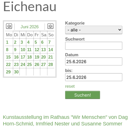
Eichenau
Kategorie
Juni 2026
Mo
Di
Mi
Do
Fr
Sa
So
Suchwort
1
2
3
4
5
6
7
8
9
10
11
12
13
14
Datum
15
16
17
18
19
20
21
22
23
24
25
26
27
28
bis:
29
30
reset
Kunstausstellung im Rathaus "Wir Menschen" von Da
Horn-Schmid, Irmfried Nester und Susanne Sommer