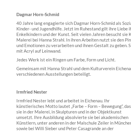
Dagmar Horn-Schmid
40 Jahre lang engagierte sich Dagmar Horn-Schmid als Sozi
Kinder- und Jugendhilfe. Jetzt im Ruhestand gilt ihre Liebe i
Enkelkindern und der Kunst. Seit vielen Jahren besucht sie K
Malerei bei Hanna Strahl. In ihren Arbeiten nutzt sie den 
und Emotionen zu verarbeiten und ihnen Gestalt zu geben. 
mit Acryl auf Leinwand.
Jedes Werk ist ein Ringen um Farbe, Form und Licht.
Gemeinsam mit Hanna Strahl und dem Kulturverein Eichenau
verschiedenen Ausstellungen beteiligt.
Irmfried Nester
Irmfried Nester lebt und arbeitet in Eichenau. Ihr
künstlerisches Motto lautet „Farbe – Form – Bewegung“, das
sie in der Malerei, in Skulpturen und in der Objektkunst
umsetzt. Ihre Ausbildung absolvierte sie bei akademischen
Künstlern, unter anderen in der Malschule Zeiler in München
sowie bei Willi Sieber und Peter Casagrande an der