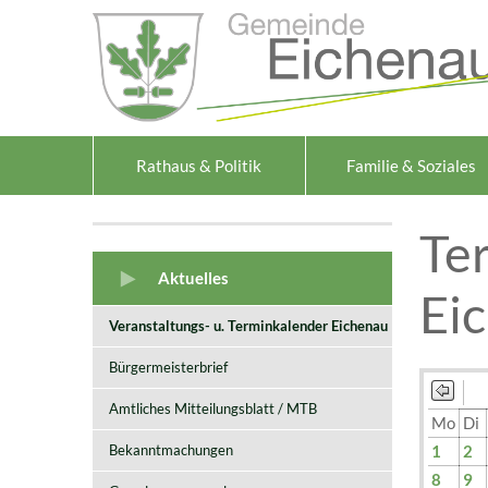
Zum Inhalt
,
zur Navigation
oder
zur Startseite
springen.
Rathaus & Politik
Familie & Soziales
Te
Aktuelles
Ei
Veranstaltungs- u. Terminkalender Eichenau
Bürgermeisterbrief
Amtliches Mitteilungsblatt / MTB
Mo
Di
Bekanntmachungen
1
2
8
9