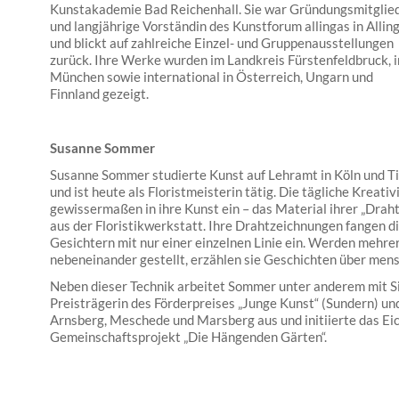
Kunstakademie Bad Reichenhall. Sie war Gründungsmitglie
und langjährige Vorständin des Kunstforum allingas in Allin
und blickt auf zahlreiche Einzel- und Gruppenausstellungen
zurück. Ihre Werke wurden im Landkreis Fürstenfeldbruck, i
München sowie international in Österreich, Ungarn und
Finnland gezeigt.
Susanne Sommer
Susanne Sommer studierte Kunst auf Lehramt in Köln und Ti
und ist heute als Floristmeisterin tätig. Die tägliche Kreativi
gewissermaßen in ihre Kunst ein – das Material ihrer „Drah
aus der Floristikwerkstatt. Ihre Drahtzeichnungen fangen 
Gesichtern mit nur einer einzelnen Linie ein. Werden mehre
nebeneinander gestellt, erzählen sie Geschichten über men
Neben dieser Technik arbeitet Sommer unter anderem mit Si
Preisträgerin des Förderpreises „Junge Kunst“ (Sundern) und 
Arnsberg, Meschede und Marsberg aus und initiierte das Ei
Gemeinschaftsprojekt „Die Hängenden Gärten“.