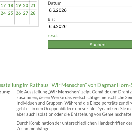
Datum
17
18
19
20
21
24
25
26
27
28
bis:
reset
sstellung im Rathaus "Wir Menschen" von Dagmar Horn-
ibung:
Die Ausstellung
„Wir Menschen“
zeigt Gemälde und Drahtze
zusammen, deren Werke das vielschichtige menschliche Sein
Individuen und Gruppen: Während die Einzelporträts zur di
geht es in den Gruppenbildern um soziale Dynamiken. Sie 
aber auch Isolation oder die Entstehung von Gemeinschafte
Durch Kombination der unterschiedlichen Handschriften der
Zusammenhänge.