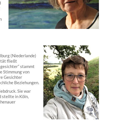
d
g
n
lburg (Niederlande)
tät fließt
tgesichter“ stammt
die Stimmung von
re Gesichter
schliche Beziehungen.
ebdruck. Sie war
stellte in Köln,
chenauer