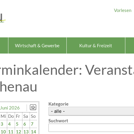
Vorlesen
Wirtschaft & Gewerbe
Kultur & Freizeit
rminkalender: Veranst
chenau
Kategorie
Juni 2026
Mi
Do
Fr
Sa
So
Suchwort
3
4
5
6
7
10
11
12
13
14