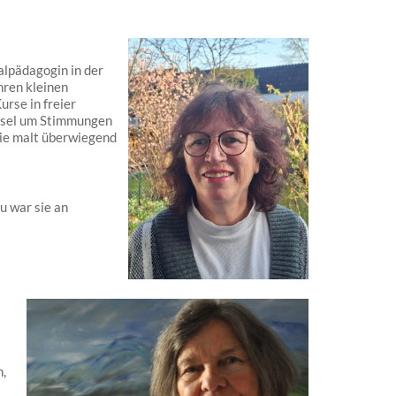
alpädagogin in der
hren kleinen
urse in freier
Pinsel um Stimmungen
Sie malt überwiegend
 war sie an
,