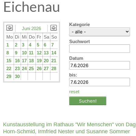
Eichenau
Kategorie
Juni 2026
Mo
Di
Mi
Do
Fr
Sa
So
Suchwort
1
2
3
4
5
6
7
8
9
10
11
12
13
14
Datum
15
16
17
18
19
20
21
22
23
24
25
26
27
28
bis:
29
30
reset
Kunstausstellung im Rathaus "Wir Menschen" von Da
Horn-Schmid, Irmfried Nester und Susanne Sommer