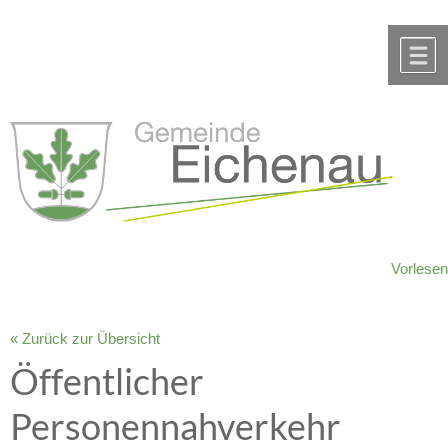
Zum Inhalt
,
zur Navigation
oder
zur Startseite
springen.
chließen
M
Vorlesen
« Zurück zur Übersicht
Öffentlicher
Personennahverkehr