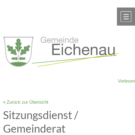
Zum Inhalt
,
zur Navigation
oder
zur Startseite
springen.
chließen
M
Vorlesen
« Zurück zur Übersicht
Sitzungsdienst /
Gemeinderat