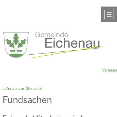
Zum Inhalt
,
zur Navigation
oder
zur Startseite
springen.
chließen
M
Vorlesen
« Zurück zur Übersicht
Fundsachen