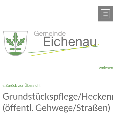
Zum Inhalt
,
zur Navigation
oder
zur Startseite
springen.
chließen
M
Vorlesen
« Zurück zur Übersicht
Grundstückspflege/Heckenr
(öffentl. Gehwege/Straßen)