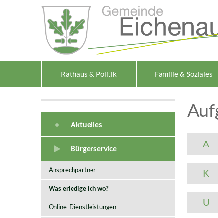
Zum Inhalt
,
zur Navigation
oder
zur Startseite
springen.
Rathaus & Politik
Familie & Soziales
Auf
Aktuelles
A
Bürgerservice
Ansprechpartner
K
Was erledige ich wo?
U
Online-Dienstleistungen