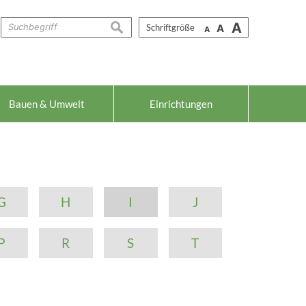
A
suchen
Schriftgröße
A
A
Bauen & Umwelt
Einrichtungen
G
H
I
J
P
R
S
T