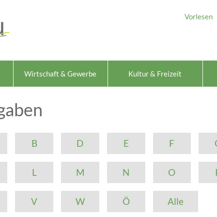
Vorlesen
Wirtschaft & Gewerbe
Kultur & Freizeit
gaben
B
D
E
F
L
M
N
O
V
W
Ö
Alle