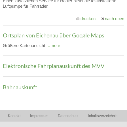
Einen zusätzlichen Service für Radler bietet die festinstallierte
Luftpumpe für Fahrräder.
drucken
nach oben
Ortsplan von Eichenau über Google Maps
Größere Kartenansicht
…mehr
Elektronische Fahrplanauskunft des MVV
Bahnauskunft
Kontakt
Impressum
Datenschutz
Inhaltsverzeichnis