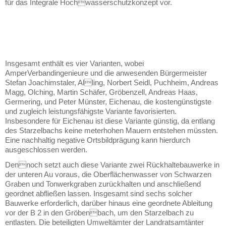
für das Integrale Hochwasserschutzkonzept vor.
Insgesamt enthält es vier Varianten, wobei
AmperVerbandingenieure und die anwesenden Bürgermeister
Stefan Joachimstaler, Alling, Norbert Seidl, Puchheim, Andreas
Magg, Olching, Martin Schäfer, Gröbenzell, Andreas Haas,
Germering, und Peter Münster, Eichenau, die kostengünstigste
und zugleich leistungsfähigste Variante favorisierten.
Insbesondere für Eichenau ist diese Variante günstig, da entlang
des Starzelbachs keine meterhohen Mauern entstehen müssten.
Eine nachhaltig negative Ortsbildprägung kann hierdurch
ausgeschlossen werden.
Dennoch setzt auch diese Variante zwei Rückhaltebauwerke in
der unteren Au voraus, die Oberflächenwasser von Schwarzen
Graben und Tonwerkgraben zurückhalten und anschließend
geordnet abfließen lassen. Insgesamt sind sechs solcher
Bauwerke erforderlich, darüber hinaus eine geordnete Ableitung
vor der B 2 in den Gröbenbach, um den Starzelbach zu
entlasten. Die beteiligten Umweltämter der Landratsamtänter