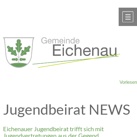
Zum Inhalt
,
zur Navigation
oder
zur Startseite
springen.
chließen
M
Vorlesen
Jugendbeirat NEWS
Eichenauer Jugendbeirat trifft sich mit
Jugendvertretungen aus der Gegend