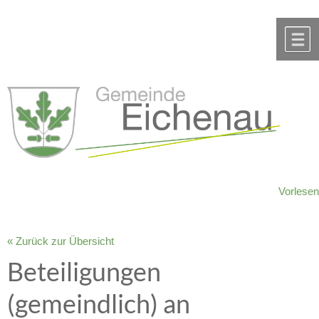
Zum Inhalt
,
zur Navigation
oder
zur Startseite
springen.
chließen
M
Vorlesen
« Zurück zur Übersicht
Beteiligungen
(gemeindlich) an