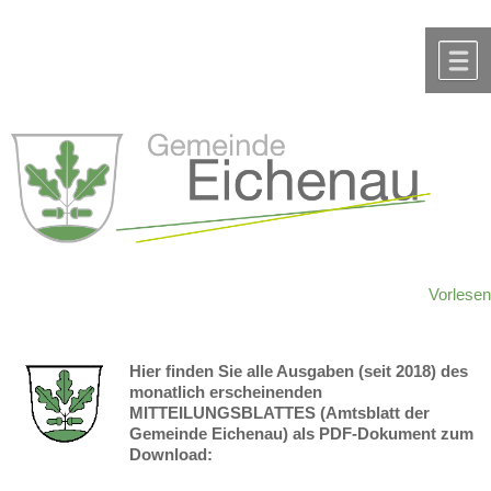
Zum Inhalt
,
zur Navigation
oder
zur Startseite
springen.
chließen
M
Vorlesen
Hier finden Sie alle Ausgaben (seit 2018) des
monatlich erscheinenden
MITTEILUNGSBLATTES (Amtsblatt der
Gemeinde Eichenau) als PDF-Dokument zum
Download: